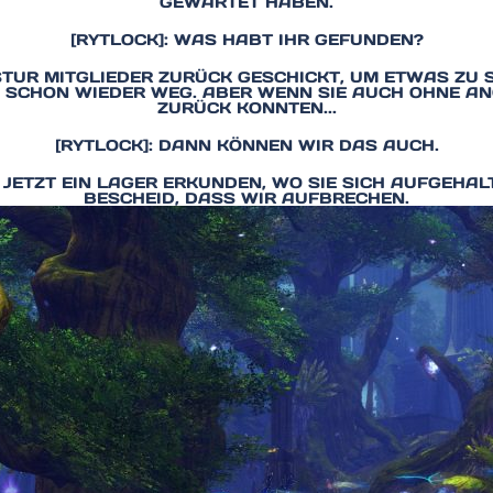
GEWARTET HABEN.
[RYTLOCK]: WAS HABT IHR GEFUNDEN?
STUR MITGLIEDER ZURÜCK GESCHICKT, UM ETWAS ZU 
 SCHON WIEDER WEG. ABER WENN SIE AUCH OHNE 
ZURÜCK KONNTEN...
[RYTLOCK]: DANN KÖNNEN WIR DAS AUCH.
 JETZT EIN LAGER ERKUNDEN, WO SIE SICH AUFGEHA
BESCHEID, DASS WIR AUFBRECHEN.