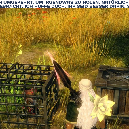
MGEKEHRT, UM IRGENDWAS ZU HOLEN. NATÜRLICH H
RACHT. ICH HOFFE DOCH, IHR SEID BESSER DARIN, S