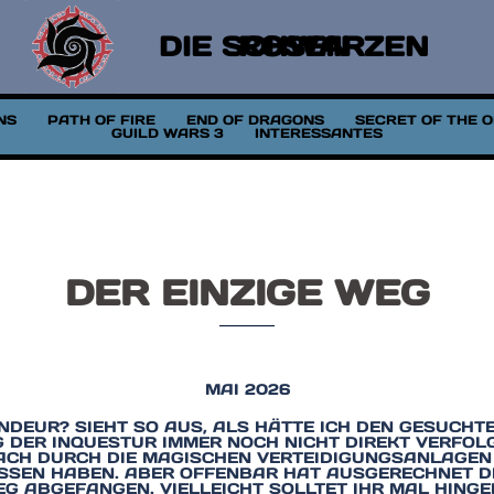
DIE SCHWARZEN ROSEN
NS
PATH OF FIRE
END OF DRAGONS
SECRET OF THE 
GUILD WARS 3
INTERESSANTES
DER EINZIGE WEG
MAI 2026
ANDEUR? SIEHT SO AUS, ALS HÄTTE ICH DEN GESUCHT
 DER INQUESTUR IMMER NOCH NICHT DIREKT VERFOL
ACH DURCH DIE MAGISCHEN VERTEIDIGUNGSANLAGEN 
ASSEN HABEN. ABER OFFENBAR HAT AUSGERECHNET DI
G ABGEFANGEN. VIELLEICHT SOLLTET IHR MAL HING