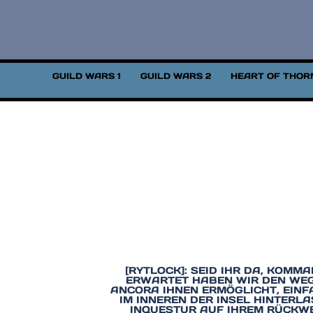
ZUM
INHALT
SPRINGEN
GUILD WARS 1
GUILD WARS 2
HEART OF THOR
[RYTLOCK]: SEID IHR DA, KOMM
ERWARTET HABEN WIR DEN WEG
ANCORA IHNEN ERMÖGLICHT, EINF
IM INNEREN DER INSEL HINTERL
INQUESTUR AUF IHREM RÜCKWE