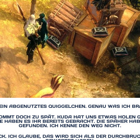
 EIN ABGENUTZTES QUIGGELCHEN. GENAU WAS ICH BR
KOMMT DOCH ZU SPÄT. KUDA HAT UNS ETWAS HOLEN GE
E HABEN ES IHR BEREITS GEBRACHT. DIE SPÄHER H
GEFUNDEN. ICH KENNE DEN WEG NICHT.
OCK. ICH GLAUBE, DAS WIRD SICH ALS DER DURCHBRU