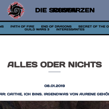
DIE SCHWARZEN ROSEN
NS
PATH OF FIRE
END OF DRAGONS
SECRET OF THE 
GUILD WARS 3
INTERESSANTES
ALLES ODER NICHTS
08.01.2019
AR: CAITHE, ICH BINS. IRGENDWAS VON AURENE GEHÖ