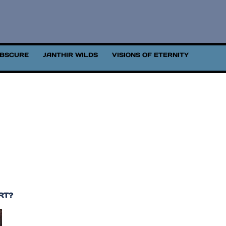
OBSCURE
JANTHIR WILDS
VISIONS OF ETERNITY
RT?