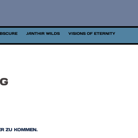
OBSCURE
JANTHIR WILDS
VISIONS OF ETERNITY
IG
ER ZU KOMMEN.