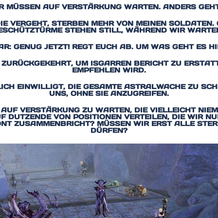
IR MÜSSEN AUF VERSTÄRKUNG WARTEN. ANDERS GEHT 
DIE VERGEHT, STERBEN MEHR VON MEINEN SOLDATEN. G
ESCHÜTZTÜRME STEHEN STILL, WÄHREND WIR WARTE
AR: GENUG JETZT! REGT EUCH AB. UM WAS GEHT ES HI
A ZURÜCKGEKEHRT, UM ISGARREN BERICHT ZU ERSTATT
EMPFEHLEN WIRD.
ICH EINWILLIGT, DIE GESAMTE ASTRALWACHE ZU SC
UNS, OHNE SIE ANZUGREIFEN.
 AUF VERSTÄRKUNG ZU WARTEN, DIE VIELLEICHT NIE
DUTZENDE VON POSITIONEN VERTEILEN, DIE WIR NUR
NT ZUSAMMENBRICHT? MÜSSEN WIR ERST ALLE STERB
ÜRFEN?