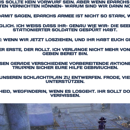
AS SOLLTE KEIN VORWURF SEIN. ABER WENN EPARCH
TTEN VERNICHTEN KÖNNEN- WARUM SIND WIR DANN NO
DAMIT SAGEN, EPARCHS ARMEE IST NICHT SO STARK, W
LICH. ICH WEISS DASS IHR- GENAU WIE WIR- DIE SEE
TATIONIERTER SOLDATEN GESPÜRT HABT.
: WENN WIR JETZT LOSZIEHEN, UND IHR HABT EUCH G
ER ERSTE, DER ROLLT. ICH VERLANGE NICHT MEHR VO
GEBEN BEREIT BIN.
SEN GERADE VERSCHIEDENE VORBEREITENDE AKTIONE
TRUPPEN SICHER EURE HILFE GEBRAUCHEN.
M UNSEREN SCHLACHTPLAN ZU ENTWERFEN. FRODE, VIE
UNTERSTÜTZEN.
HEID, WEGFINDERIN, WENN ES LOSGEHT. IHR SOLLT DO
ERPASSEN.