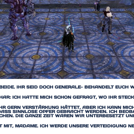
 BEIDE. IHR SEID DOCH GENERALE- BEHANDELT EUCH 
HAR: ICH HATTE MICH SCHON GEFRAGT, WO IHR STECK
 IHR GERN VERSTÄRKUNG HÄTTET, ABER ICH KANN MI
 DASS SINNLOSE OPFER GEBRACHT WERDEN. ICH BEO
CHEN. DIE GANZE ZEIT WAREN WIR UNTERBESETZT U
HT MIT, MADAME. ICH WERDE UNSERE VERTEIDIGUNG N