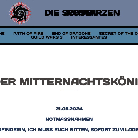
DIE SCHWARZEN ROSEN
NS
PATH OF FIRE
END OF DRAGONS
SECRET OF THE 
GUILD WARS 3
INTERESSANTES
ER MITTERNACHTSKÖN
21.05.2024
NOTMASSNAHMEN
GFINDERIN, ICH MUSS EUCH BITTEN, SOFORT ZUM LAG