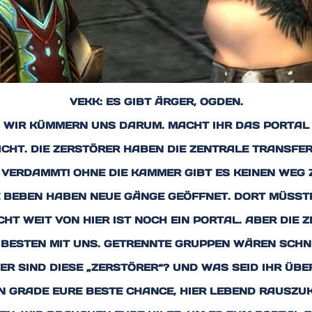
VEKK: ES GIBT ÄRGER, OGDEN.
 WIR KÜMMERN UNS DARUM. MACHT IHR DAS PORTAL 
NICHT. DIE ZERSTÖRER HABEN DIE ZENTRALE TRANS
 VERDAMMT! OHNE DIE KAMMER GIBT ES KEINEN WEG 
E BEBEN HABEN NEUE GÄNGE GEÖFFNET. DORT MÜSST
HT WEIT VON HIER IST NOCH EIN PORTAL. ABER DIE 
 BESTEN MIT UNS. GETRENNTE GRUPPEN WÄREN SCHN
ER SIND DIESE „ZERSTÖRER“? UND WAS SEID IHR ÜB
BIN GRADE EURE BESTE CHANCE, HIER LEBEND RAUSZ