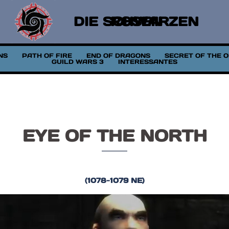
DIE SCHWARZEN ROSEN
NS
PATH OF FIRE
END OF DRAGONS
SECRET OF THE 
GUILD WARS 3
INTERESSANTES
EYE OF THE NORTH
(1078-1079 NE)