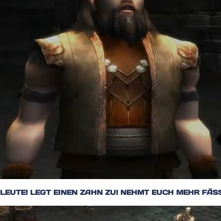
 LEUTE! LEGT EINEN ZAHN ZU! NEHMT EUCH MEHR FÄS