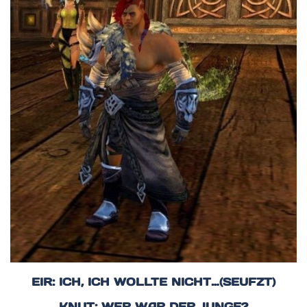
EIR: ICH, ICH WOLLTE NICHT…(SEUFZT)
KNUT: WER WAR DER JUNGE?