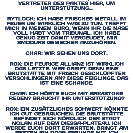
VERTRETER DES PAKTES HIER, UM
UNTERSTÜTZUNG…
RYTLOCK: ICH HABE FRISCHES METALL IM
FEUER UM WIRKLICH WAS ZU TUN. TREFFT
MICH IN MEINEM BÜRO, WENN IHR DIE NASE
VOLL HABT VOM TRIBUNAL. ICH HABE
GENUG ZEIT DAMIT VERGEUDET, MIR
SMODURS GEMECKER ANZUHÖREN.
CHAR: WIR SEHEN UNS DORT.
ROX: DIE FEURIGE ALLIANZ IST WIRKLICH
DAS LETZTE. WER GREIFT DENN EINE
BRUTSTÄTTE MIT FRISCH GESCHLÜPFTEN
VERSCHLINGERN AN? DIESE FEIGLINGE. DAS
IST EINE SCHANDE.
CHAR: ICH HÖRTE EUCH MIT BRIMSTONE
REDEN? BRAUCHT IHR UNTERSTÜTZUNG?
ROX: EIN ZUSÄTZLICHES SCHWERT KÖNNTE
ICH GUT GEBRAUCHEN. DIE BRUTSTÄTTE
BEFINDET SICH NÖRDLICH DER STADT
NOLAN AUF DEM DIESSA-PLATEAU. ICH
WERDE EUCH DORT ERWARTEN. BRINGT AM
BESTEN EIN PAAR FREUNDE MIT. ICH