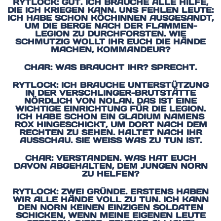
RYTLOCK: GUT. ICH BRAUCHE ALLE HILFE,
DIE ICH KRIEGEN KANN. UNS FEHLEN LEUTE:
ICH HABE SCHON KÖCHINNEN AUSGESANDT,
UM DIE BERGE NACH DER FLAMMEN-
LEGION ZU DURCHFORSTEN. WIE
SCHMUTZIG WOLLT IHR EUCH DIE HÄNDE
MACHEN, KOMMANDEUR?
CHAR: WAS BRAUCHT IHR? SPRECHT.
RYTLOCK: ICH BRAUCHE UNTERSTÜTZUNG
IN DER VERSCHLINGER-BRUTSTÄTTE
NÖRDLICH VON NOLAN. DAS IST EINE
WICHTIGE EINRICHTUNG FÜR DIE LEGION.
ICH HABE SCHON EIN GLADIUM NAMENS
ROX HINGESCHICKT, UM DORT NACH DEM
RECHTEN ZU SEHEN. HALTET NACH IHR
AUSSCHAU. SIE WEISS WAS ZU TUN IST.
CHAR: VERSTANDEN. WAS HAT EUCH
DAVON ABGEHALTEN, DEM JUNGEN NORN
ZU HELFEN?
RYTLOCK: ZWEI GRÜNDE. ERSTENS HABEN
WIR ALLE HÄNDE VOLL ZU TUN. ICH KANN
DEN NORN KEINEN EINZIGEN SOLDATEN
SCHICKEN, WENN MEINE EIGENEN LEUTE