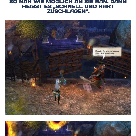
SO NAH WIE MÖGLICH AN SIE RAN. DANN
HEISST ES „SCHNELL UND HART Z
USCHLAGEN“.