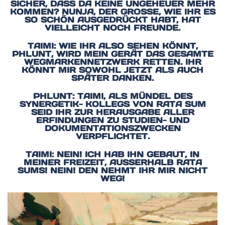
SICHER, DASS DA KEINE UNGEHEUER MEHR
KOMMEN? NUNJA, DER GROSSE, WIE IHR ES S
O SCHÖN AUSGEDRÜCKT HABT, HAT V
IELLEICHT NOCH FREUNDE.
TAIMI: WIE IHR ALSO SEHEN KÖNNT,
PHLUNT, WIRD MEIN GERÄT DAS GESAMTE
WEGMARKENNETZWERK RETTEN. IHR
KÖNNT MIR SOWOHL JETZT ALS AUCH
SPÄTER DANKEN.
PHLUNT: TAIMI, ALS MÜNDEL DES
SYNERGETIK- KOLLEGS VON RATA SUM
SEID IHR ZUR HERAUSGABE ALLER
ERFINDUNGEN ZU STUDIEN- UND
DOKUMENTATIONSZWECKEN
VERPFLICHTET.
TAIMI: NEIN! ICH HAB IHN GEBAUT, IN
MEINER FREIZEIT, AUSSERHALB RATA S
UMS! NEIN! DEN NEHMT IHR MIR NICHT W
EG!