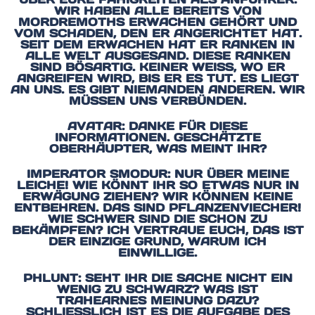
IR HABEN ALLE BEREITS VON M
ORDREMOTHS ERWACHEN GEHÖRT UND V
OM SCHADEN, DEN ER ANGERICHTET HAT. S
EIT DEM ERWACHEN HAT ER RANKEN IN A
LLE WELT AUSGESAND. DIESE RANKEN S
IND BÖSARTIG. KEINER WEISS, WO ER AN
GREIFEN WIRD, BIS ER ES TUT. ES LIEGT AN
UNS. ES GIBT NIEMANDEN ANDEREN. WIR MÜ
SSEN UNS VERBÜNDEN.
AVATAR: DANKE FÜR DIESE
INFORMATIONEN. GESCHÄTZTE
OBERHÄUPTER, WAS MEINT IHR?
IMPERATOR SMODUR: NUR ÜBER MEINE
LEICHE! WIE KÖNNT IHR SO ETWAS NUR IN
ERWÄGUNG ZIEHEN? WIR KÖNNEN KEINE
ENTBEHREN. DAS SIND PFLANZENVIECHER!
WIE SCHWER SIND DIE SCHON ZU
BEKÄMPFEN? ICH VERTRAUE EUCH, DAS IST
DER EINZIGE GRUND, WARUM ICH
EINWILLIGE.
PHLUNT: SEHT IHR DIE SACHE NICHT EIN
WENIG ZU SCHWARZ? WAS IST
TRAHEARNES MEINUNG DAZU?
SCHLIESSLICH IST ES DIE AUFGABE DES P