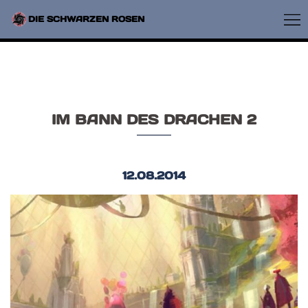
ZUM
INHALT
ME
DIE SCHWARZEN ROSEN
SPRINGEN
UM
IM BANN DES DRACHEN 2
12.08.2014