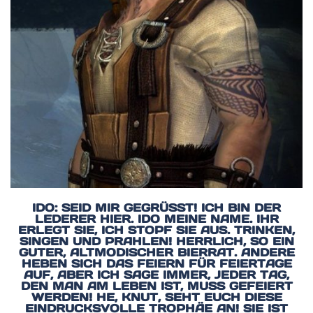
IDO: SEID MIR GEGRÜSST! ICH BIN DER L
EDERER HIER. IDO MEINE NAME. IHR E
RLEGT SIE, ICH STOPF SIE AUS. TRINKEN, S
INGEN UND PRAHLEN! HERRLICH, SO EIN G
UTER, ALTMODISCHER BIERRAT. ANDERE H
EBEN SICH DAS FEIERN FÜR FEIERTAGE A
UF, ABER ICH SAGE IMMER, JEDER TAG, D
EN MAN AM LEBEN IST, MUSS GEFEIERT W
ERDEN! HE, KNUT, SEHT EUCH DIESE E
INDRUCKSVOLLE TROPHÄE AN! SIE IST D