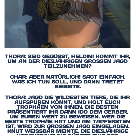
THORA: SEID GEGÜSST, HELDIN! KOMMT IHR, U
M AN DER DIESJÄHRIGEN GROSSEN JAGD TE
ILZUNEHMEN?
CHAR: ABER NATÜRLICH! SAGT EINFACH,
WAS ICH TUN SOLL, UND DANN TRETET
BEISEITE.
THORA: JAGD DIE WILDESTEN TIERE, DIE IHR
AUFSPÜREN KÖNNT, UND HOLT EUCH
TROPHÄEN VON IHNEN. DIE BESTEN
PRÄSENTIERT IHR DANN IDO DEM GERBER,
UM EUREN WERT ZU BEWEISEN. WER DIE
BESTE TROPHÄE HAT UND AM TAPFERSTEN
IST, WIRD ZUR GROSSEN JAGD EINGELADEN. K
NUT WEISSBÄR MEINTE, DIE DIESJÄHRIGE VE