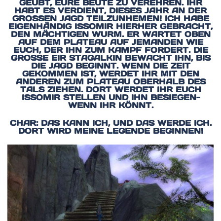
EÜBT, EURE BEUTE ZU VEREHREN. IHR H
ABT ES VERDIENT, DIESES JAHR AN DER G
ROSSEN JAGD TEILZUNHEMEN! ICH HABE EI
GENHÄNDIG ISSOMIR HIERHER GEBRACHT, DE
N MÄCHTIGEN WURM. ER WARTET OBEN AU
F DEM PLATEAU AUF JEMANDEN WIE EU
CH, DER IHN ZUM KAMPF FORDERT. DIE GR
OSSE EIR STAGALKIN BEWACHT IHN, BIS DIE
JAGD BEGINNT. WENN DIE ZEIT GEK
OMMEN IST, WERDET IHR MIT DEN AND
EREN ZUM PLATEAU OBERHALB DES TAL
S ZIEHEN. DORT WERDET IHR EUCH ISS
OMIR STELLEN UND IHN BESIEGEN- WEN
N IHR KÖNNT.
CHAR: DAS KANN ICH, UND DAS WERDE ICH.
DORT WIRD MEINE LEGENDE BEGINNEN!