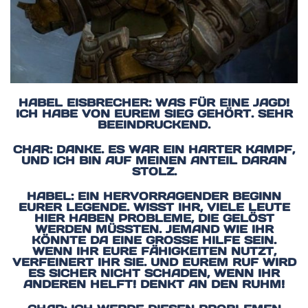
HABEL EISBRECHER: WAS FÜR EINE JAGD!
ICH HABE VON EUREM SIEG GEHÖRT. SEHR
BEEINDRUCKEND.
CHAR: DANKE. ES WAR EIN HARTER KAMPF,
UND ICH BIN AUF MEINEN ANTEIL DARAN
STOLZ.
HABEL: EIN HERVORRAGENDER BEGINN
EURER LEGENDE. WISST IHR, VIELE LEUTE
HIER HABEN PROBLEME, DIE GELÖST
WERDEN MÜSSTEN. JEMAND WIE IHR
KÖNNTE DA EINE GROSSE HILFE SEIN. W
ENN IHR EURE FÄHIGKEITEN NUTZT, V
ERFEINERT IHR SIE. UND EUREM RUF WIRD E
S SICHER NICHT SCHADEN, WENN IHR A
NDEREN HELFT! DENKT AN DEN RUHM!