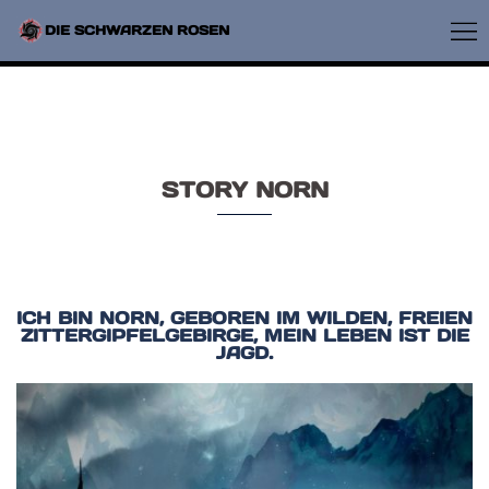
ZUM
INHALT
ME
DIE SCHWARZEN ROSEN
SPRINGEN
UM
STORY NORN
ICH BIN NORN, GEBOREN IM WILDEN, FREIEN
ZITTERGIPFELGEBIRGE, MEIN LEBEN IST DIE
JAGD.