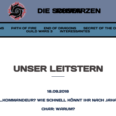
DIE SCHWARZEN ROSEN
NS
PATH OF FIRE
END OF DRAGONS
SECRET OF THE 
GUILD WARS 3
INTERESSANTES
UNSER LEITSTERN
18.09.2018
ÄH….KOMMANDEUR? WIE SCHNELL KÖNNT IHR NACH JAH
CHAR: WARUM?