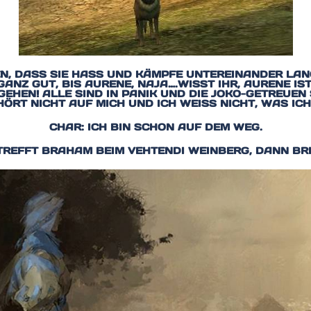
CHEN, DASS SIE HASS UND KÄMPFE UNTEREINANDER LA
GANZ GUT, BIS AURENE, NAJA….WISST IHR, AURENE IST 
EHEN! ALLE SIND IN PANIK UND DIE JOKO-GETREUEN 
RT NICHT AUF MICH UND ICH WEISS NICHT, WAS ICH 
CHAR: ICH BIN SCHON AUF DEM WEG.
. TREFFT BRAHAM BEIM VEHTENDI WEINBERG, DANN BRI