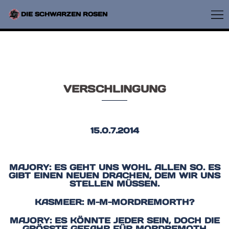
ZUM
INHALT
ME
DIE SCHWARZEN ROSEN
SPRINGEN
UM
VERSCHLINGUNG
15.0.7.2014
MAJORY: ES GEHT UNS WOHL ALLEN SO. ES
GIBT EINEN NEUEN DRACHEN, DEM WIR UNS
STELLEN MÜSSEN.
KASMEER: M-M-MORDREMORTH?
MAJORY: ES KÖNNTE JEDER SEIN, DOCH DIE
GRÖSSTE GEFAHR FÜR MORDREMOTH S