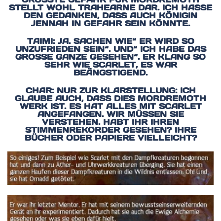
TELLT WOHL TRAHEARNE DAR. ICH HASSE D
EN GEDANKEN, DASS AUCH KÖNIGIN J
ENNAH IN GEFAHR SEIN KÖNNTE.
TAIMI: JA. SACHEN WIE“ ER WIRD SO
UNZUFRIEDEN SEIN“. UND“ ICH HABE DAS
GROSSE GANZE GESEHEN“. ER KLANG SO S
EHR WIE SCARLET, ES WAR B
EÄNGSTIGEND.
CHAR: NUR ZUR KLARSTELLUNG: ICH
GLAUBE AUCH, DASS DIES MORDREMOTH
WERK IST. ES HAT ALLES MIT SCARLET
ANGEFANGEN. WIR MÜSSEN SIE
VERSTEHEN. HABT IHR IHREN
STIMMENREKORDER GESEHEN? IHRE
BÜCHER ODER PAPIERE VIELLEICHT?